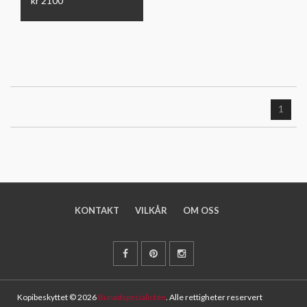
kr 2100
1
KONTAKT
VILKÅR
OM OSS
Kopibeskyttet © 2026
Bunadspesialisten
. Alle rettigheter reservert