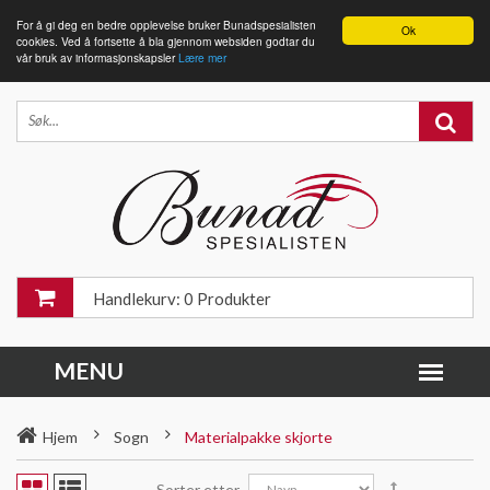
For å gi deg en bedre opplevelse bruker Bunadspesialisten
Ok
cookies. Ved å fortsette å bla gjennom websiden godtar du
vår bruk av informasjonskapsler
Lære mer
Handlekurv: 0 Produkter
Hjem
Sogn
Materialpakke skjorte
Sorter etter