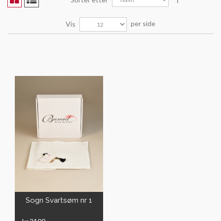
per side
Vis
VIS
Sogn Svartsøm nr 1