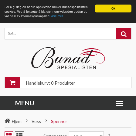
For å gi deg en bedre opplevelse bruker Bunadspesialisten
Ok
cookies. Ved å fortsette å bla gjennom websiden godtar du
vår bruk av informasjonskapsler
Lære mer
Handlekurv: 0 Produkter
Hjem
Voss
Spenner
Sorter etter