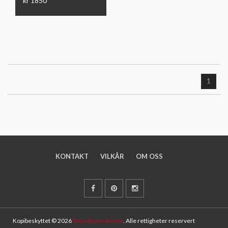
kr 1850
1
KONTAKT
VILKÅR
OM OSS
Kopibeskyttet © 2026
Bunadspesialisten
. Alle rettigheter reservert