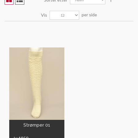
per side
Vis
VIS
Strømper 01