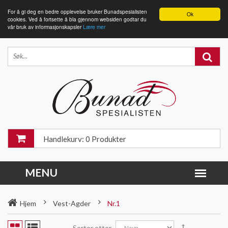
For å gi deg en bedre opplevelse bruker Bunadspesialisten
Ok
cookies. Ved å fortsette å bla gjennom websiden godtar du
vår bruk av informasjonskapsler
Lære mer
Handlekurv: 0 Produkter
Hjem
Vest-Agder
Nr.1
Sorter etter