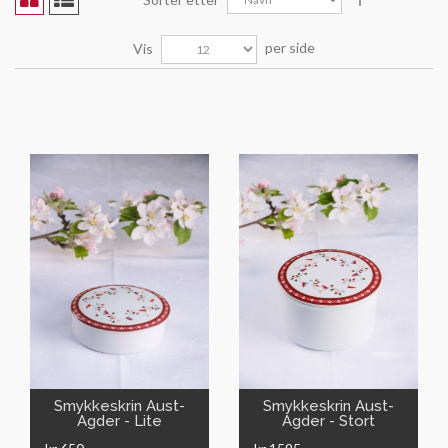
per side
Vis
VIS
VIS
Smykkeskrin Aust-
Smykkeskrin Aust-
Agder - Lite
Agder - Stort