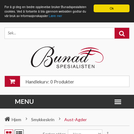
For å gi deg en bedre opplevelse bruker Bunadspesialisten
Ok
cookies. Ved å fortsette å bla gjennom websiden godtar du
vår bruk av informasjonskapsler
Lære mer
Handlekurv: 0 Produkter
Hjem
Smykkeskrin
Aust-Agder
Sorter etter