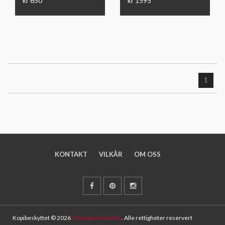
kr 650
kr 1595
1
KONTAKT
VILKÅR
OM OSS
Kopibeskyttet © 2026
Bunadspesialisten
. Alle rettigheter reservert