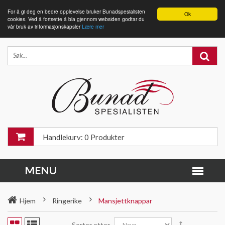
For å gi deg en bedre opplevelse bruker Bunadspesialisten
Ok
cookies. Ved å fortsette å bla gjennom websiden godtar du
vår bruk av informasjonskapsler
Lære mer
Handlekurv: 0 Produkter
Hjem
Ringerike
Mansjettknappar
Sorter etter