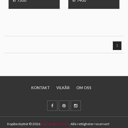
kr 7300
kr 7400
1
KONTAKT
VILKÅR
OM OSS
Kopibeskyttet © 2026
Bunadspesialisten
. Alle rettigheter reservert