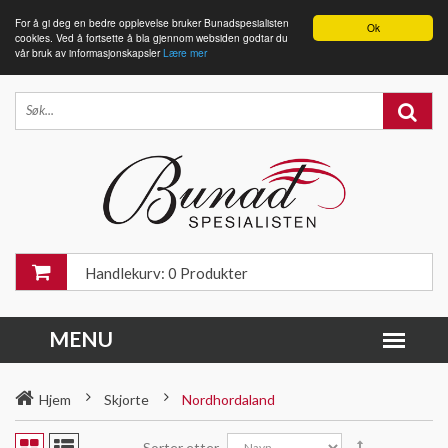
For å gi deg en bedre opplevelse bruker Bunadspesialisten
Ok
cookies. Ved å fortsette å bla gjennom websiden godtar du
vår bruk av informasjonskapsler
Lære mer
Handlekurv: 0 Produkter
Hjem
Skjorte
Nordhordaland
Sorter etter