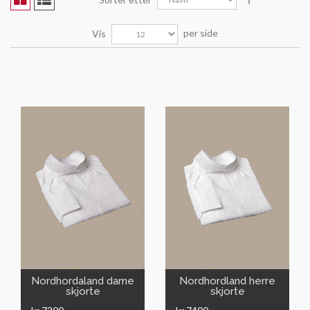
per side
Vis
VIS
VIS
Nordhordaland dame
Nordhordland herre
skjorte
skjorte