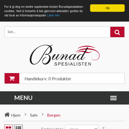
For å gi deg en bedre opplevelse bruker Bunadspesialisten
Ok
cookies. Ved å fortsette å bla gjennom websiden godtar du
vår bruk av informasjonskapsler
Lære mer
Handlekurv: 0 Produkter
Hjem
Sølv
Bergen
Sorter etter