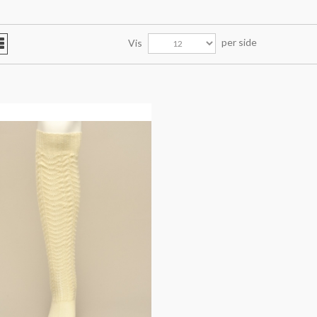
per side
Vis