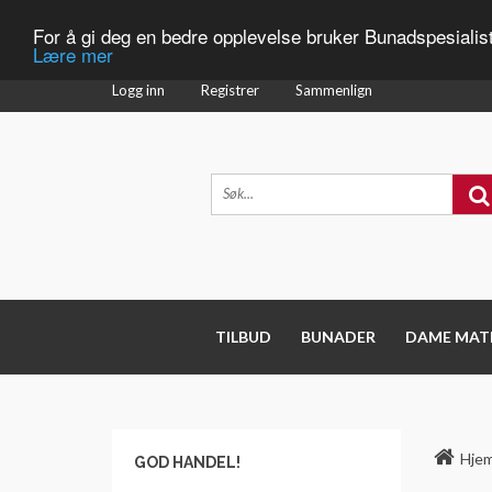
For å gi deg en bedre opplevelse bruker Bunadspesialis
Lære mer
Logg inn
Registrer
Sammenlign
TILBUD
BUNADER
DAME MAT
Hje
GOD HANDEL!