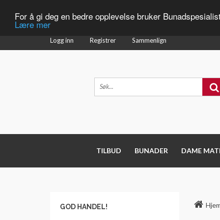
For å gi deg en bedre opplevelse bruker Bunadspesialis
Lære mer
Logg inn
Registrer
Sammenlign
TILBUD
BUNADER
DAME MAT
Hje
GOD HANDEL!