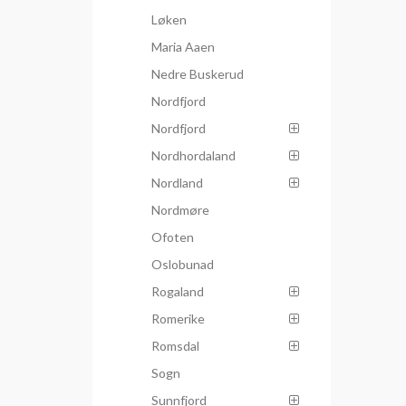
Løken
Maria Aaen
Nedre Buskerud
Nordfjord
Nordfjord
Nordhordaland
Nordland
Nordmøre
Ofoten
Oslobunad
Rogaland
Romerike
Romsdal
Sogn
Sunnfjord