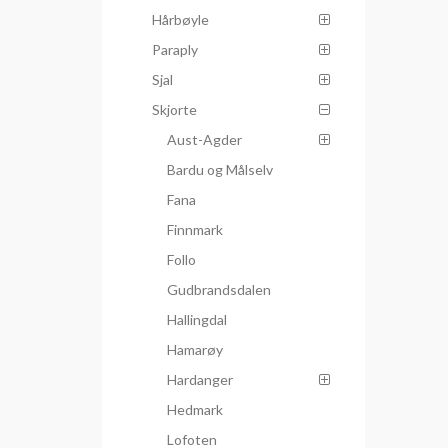
Hårbøyle
Paraply
Sjal
Skjorte
Aust-Agder
Bardu og Målselv
Fana
Finnmark
Follo
Gudbrandsdalen
Hallingdal
Hamarøy
Hardanger
Hedmark
Lofoten