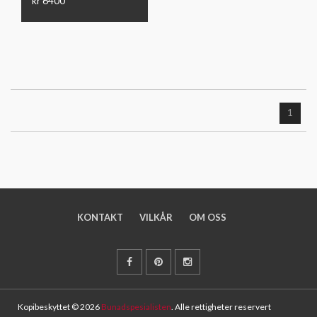
kr 6400
1
KONTAKT
VILKÅR
OM OSS
Kopibeskyttet © 2026
Bunadspesialisten
. Alle rettigheter reservert