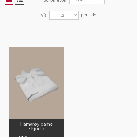
per side
Vis
VIS
Hamarøy dame
skjorte