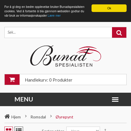
For å gi deg en bedre opplevelse bruker Bunadspesialisten
Ok
cookies. Ved å fortsette å bla gjennom websiden godtar du
vår bruk av informasjonskapsler
Lære mer
Handlekurv: 0 Produkter
Hjem
Romsdal
Øyrepynt
Sorter etter